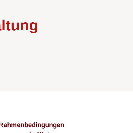
Mittelstand
altung
Tierärzte
Immobilien
Ärzte
en Rahmenbedingungen